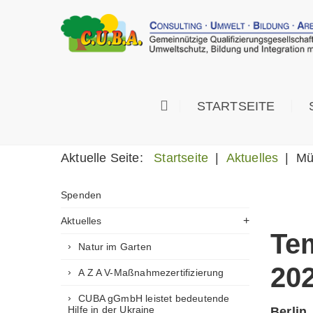
STARTSEITE
Suchen
Aktuelle Seite:
Startseite
|
Aktuelles
|
Mü
Spenden
Aktuelles
Te
Natur im Garten
20
A Z A V-Maßnahmezertifizierung
CUBA gGmbH leistet bedeutende
Hilfe in der Ukraine
Berlin