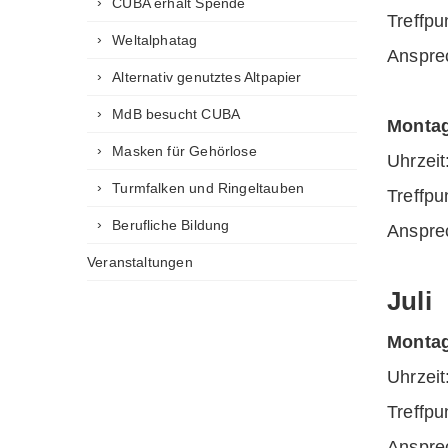
CUBA erhält Spende
Treffp
Weltalphatag
Anspre
Alternativ genutztes Altpapier
MdB besucht CUBA
Montag
Masken für Gehörlose
Uhrz
Turmfalken und Ringeltauben
Treffp
Berufliche Bildung
Anspre
Veranstaltungen
Juli
Montag
Uhrz
Treffp
Anspre