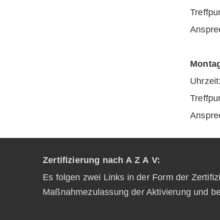
Treffp
Anspre
Montag
Uhrz
Treffp
Anspre
Zertifizierung nach A Z A V:
Es folgen zwei Links in der Form der Zertifi
Maßnahmezulassung der Aktivierung und be