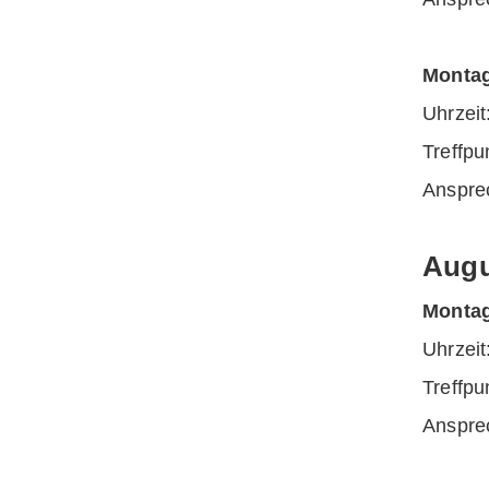
Montag
Uhrz
Treffp
Anspre
Augu
Montag
Uhrz
Treffp
Anspre