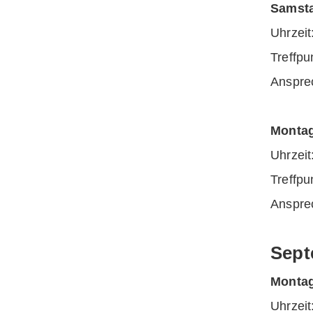
Samsta
Uhrz
Treff
Anspre
Montag
Uhrz
Treffp
Anspre
Sept
Montag
Uhrz