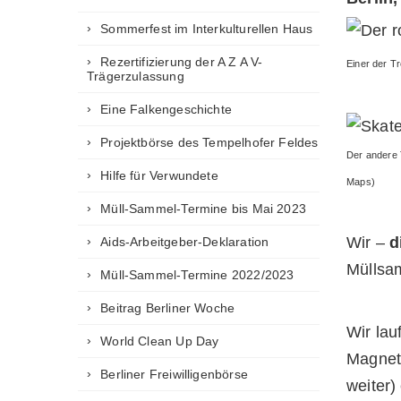
Sommerfest im Interkulturellen Haus
Rezertifizierung der A Z A V-
Einer der T
Trägerzulassung
Eine Falkengeschichte
Projektbörse des Tempelhofer Feldes
Der andere 
Hilfe für Verwundete
Maps)
Müll-Sammel-Termine bis Mai 2023
Wir –
d
Aids-Arbeitgeber-Deklaration
Müllsam
Müll-Sammel-Termine 2022/2023
Beitrag Berliner Woche
Wir la
World Clean Up Day
Magnet
Berliner Freiwilligenbörse
weiter