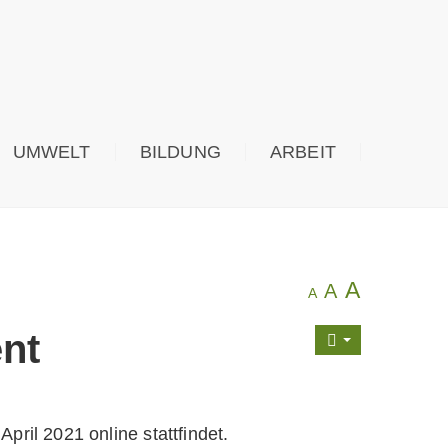
UMWELT
BILDUNG
ARBEIT
A
A
A
nt