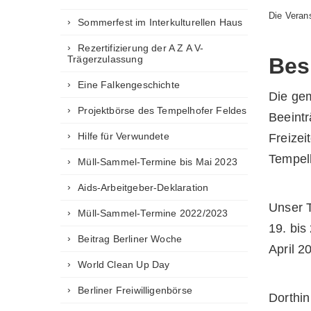
Die Verans
Sommerfest im Interkulturellen Haus
Rezertifizierung der A Z A V-
Trägerzulassung
Bes
Eine Falkengeschichte
Die gem
Projektbörse des Tempelhofer Feldes
Beeintr
Hilfe für Verwundete
Freizei
Tempelh
Müll-Sammel-Termine bis Mai 2023
Aids-Arbeitgeber-Deklaration
Unser T
Müll-Sammel-Termine 2022/2023
19. bis
Beitrag Berliner Woche
April 2
World Clean Up Day
Berliner Freiwilligenbörse
Dorthin