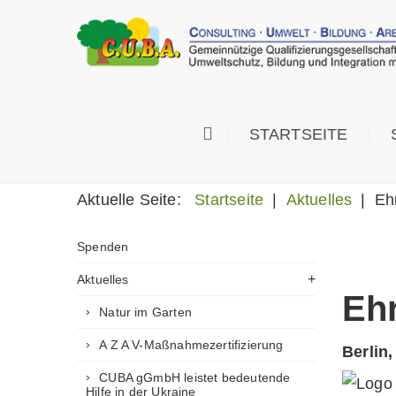
STARTSEITE
Suchen
Aktuelle Seite:
Startseite
|
Aktuelles
|
Eh
Spenden
Aktuelles
Eh
Natur im Garten
A Z A V-Maßnahmezertifizierung
Berlin,
CUBA gGmbH leistet bedeutende
Hilfe in der Ukraine